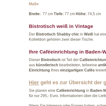
Maße
Breite:
77 cm
Tiefe:
77 cm
Höhe:
74,5 cm
Bistrotisch weiß in Vintage
Der
Bistrotisch Shabby chic
in
Weiß
hat ein
Kollektion gehören zwei dieser Tische.
Ihre Caféeinrichtung in Baden-
Dieser
Bistrotisch
ist Teil der
Caféeinrichtu
aus
künstlerisch
bearbeiteten, teilweise
ant
Einrichtung
Ihres
einzigartigen Cafés
kreier
Hier
geht es zur Übersicht der 
Sie planen eine
Caféeinrichtung
in
Baden-W
für nur 295,- Euro. Informationen über die Lie
Wenn Sie Interesse oder Fragen haben, schre