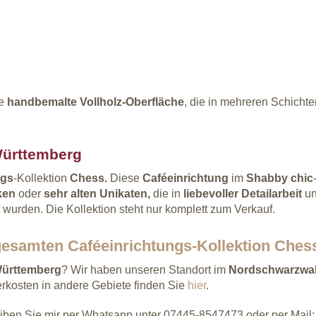
e
handbemalte Vollholz-Oberfläche
, die in mehreren Schicht
Württemberg
ngs
-Kollektion
Chess.
Diese
Caféeinrichtung
im
Shabby chic
iken
oder
sehr alten Unikaten,
die in
liebevoller Detailarbeit
u
t wurden. Die Kollektion steht nur komplett zum Verkauf.
gesamten Caféeinrichtungs-Kollektion Ches
ürttemberg
? Wir haben unseren Standort im
Nordschwarzwa
ferkosten in andere Gebiete finden Sie
hier
.
iben Sie mir per Whatsapp unter 07445-8547473 oder per Mail