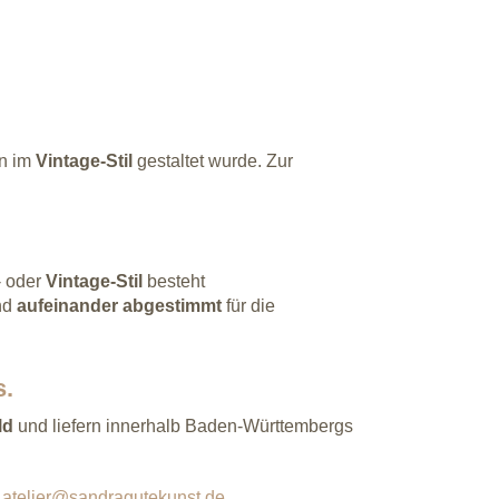
en im
Vintage-Stil
gestaltet wurde. Zur
- oder
Vintage-Stil
besteht
nd
aufeinander
abgestimmt
für die
s.
ld
und liefern innerhalb Baden-Württembergs
:
atelier@sandragutekunst.de