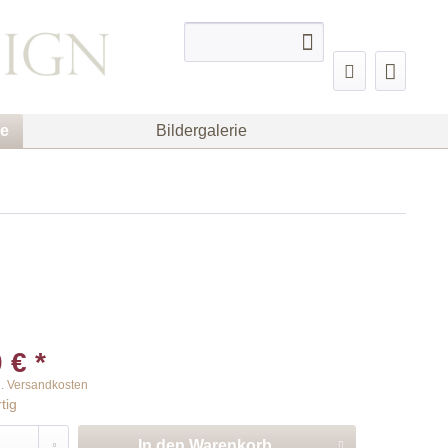
ge
Bildergalerie
 € *
l. Versandkosten
tig
In den
Warenkorb