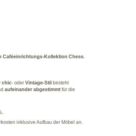
n Caféeinrichtungs-Kollektion Chess
.
 chic
- oder
Vintage-Stil
besteht
nd
aufeinander
abgestimmt
für die
s.
erkosten inklusive Aufbau der Möbel an.