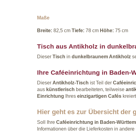
Maße
Breite:
82,5 cm
Tiefe:
78 cm
Höhe:
75 cm
Tisch aus Antikholz in dunkelb
Dieser
Tisch
in
dunkelbraunem Antikholz
s
Ihre Caféeinrichtung in Baden-
Dieser
Antikholz-Tisch
ist Teil der
Caféeinri
aus
künstlerisch
bearbeiteten, teilweise
ant
Einrichtung
Ihres
einzigartigen Cafés
kreier
Hier
geht es zur Übersicht der 
Soll Ihre
Caféeinrichtung
in Baden-Württe
Informationen über die Lieferkosten in andere