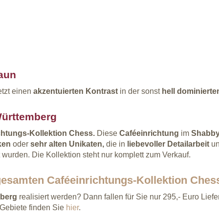
raun
etzt einen
akzentuierten Kontrast
in der sonst
hell dominierte
Württemberg
chtungs-Kollektion
Chess.
Diese
Caféeinrichtung
im
Shabby
iken
oder
sehr alten Unikaten,
die in
liebevoller Detailarbeit
u
t wurden. Die Kollektion steht nur komplett zum Verkauf.
gesamten Caféeinrichtungs-Kollektion Ches
mberg
realisiert werden? Dann fallen für Sie nur 295,- Euro Lief
 Gebiete finden Sie
hier
.