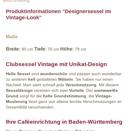
Beschreibung
Produktinformationen "Designersessel im
Vintage-Look"
Maße
Breite:
Tiefe:
Höhe:
80 cm
70 cm
79 cm
Clubsessel Vintage mit Unikat-Design
Helle Sessel
sind
wunderschön
und passen auch wunderbar
zu anderen
hell
gestalteten
Möbeln
. Sie haben nur einen
Nachteil: Man sieht schnell jede
Verschmutzung
. Mit diesem
Sesseldesign
vereinen sich zwei
Vorteile
: Der
cremeweiße
Grund
sorgt für die
helle Grundstimmung
, die
Vintage-
Musterung
lässt ganz von alleine leichte Verschmutzungen im
Gesamtbild verschwinden.
Ihre Caféeinrichtung in Baden-Württemberg