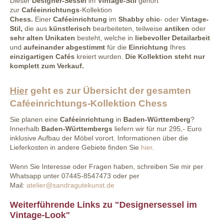
Dieser
Designer-Sessel
im
Vintage-Stil
gehört
zur
Caféeinrichtungs
-Kollektion
Chess.
Einer
Caféeinrichtung
im
Shabby chic
- oder
Vintage-
Stil,
die aus
künstlerisch
bearbeiteten, teilweise
antiken
oder
sehr alten Unikaten
besteht, welche in
liebevoller Detailarbeit
und
aufeinander
abgestimmt
für die
Einrichtung
Ihres
einzigartigen Cafés
kreiert wurden.
Die Kollektion steht nur
komplett zum Verkauf.
Hier
geht es zur Übersicht der gesamten
Caféeinrichtungs-Kollektion Chess
Sie planen eine
Caféeinrichtung
in
Baden-Württemberg
?
Innerhalb
Baden-Württembergs
liefern wir für nur 295,- Euro
inklusive Aufbau der Möbel vorort. Informationen über die
Lieferkosten in andere Gebiete finden Sie
hier
.
Wenn Sie Interesse oder Fragen haben, schreiben Sie mir per
Whatsapp unter 07445-8547473 oder per
Mail:
atelier@sandragutekunst.de
Weiterführende Links zu "Designersessel im
Vintage-Look"