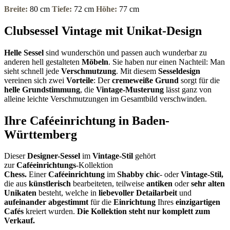
Breite:
80 cm
Tiefe:
72 cm
Höhe:
77 cm
Clubsessel Vintage mit Unikat-Design
Helle Sessel
sind wunderschön und passen auch wunderbar zu
anderen hell gestalteten
Möbeln
. Sie haben nur einen Nachteil: Man
sieht schnell jede
Verschmutzung
. Mit diesem
Sesseldesign
vereinen sich zwei
Vorteile
: Der
cremeweiße Grund
sorgt für die
helle Grundstimmung
, die
Vintage-Musterung
lässt ganz von
alleine leichte Verschmutzungen im Gesamtbild verschwinden.
Ihre Caféeinrichtung in Baden-
Württemberg
Dieser
Designer-Sessel
im
Vintage-Stil
gehört
zur
Caféeinrichtungs
-Kollektion
Chess.
Einer
Caféeinrichtung
im
Shabby chic
- oder
Vintage-Stil,
die aus
künstlerisch
bearbeiteten, teilweise
antiken
oder
sehr alten
Unikaten
besteht, welche in
liebevoller Detailarbeit
und
aufeinander
abgestimmt
für die
Einrichtung
Ihres
einzigartigen
Cafés
kreiert wurden.
Die Kollektion steht nur komplett zum
Verkauf.