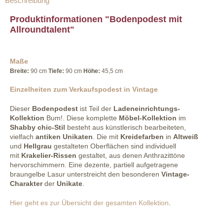
Beschreibung
Produktinformationen "Bodenpodest mit
Allroundtalent"
Maße
Breite:
90 cm
Tiefe:
90 cm
Höhe:
45,5 cm
Einzelheiten zum Verkaufspodest in Vintage
Dieser
Bodenpodest
ist Teil der
Ladeneinrichtungs-
Kollektion
Bum!. Diese komplette
Möbel-Kollektion
im
Shabby chic-Stil
besteht aus künstlerisch bearbeiteten,
vielfach
antiken
Unikaten
. Die mit
Kreidefarben
in
Altweiß
und
Hellgrau
gestalteten Oberflächen sind individuell
mit
Krakelier-Rissen
gestaltet, aus denen Anthrazittöne
hervorschimmern. Eine dezente, partiell aufgetragene
braungelbe Lasur unterstreicht den besonderen
Vintage-
Charakter
der
Unikate
.
Hier geht es zur Übersicht der gesamten Kollektion
.