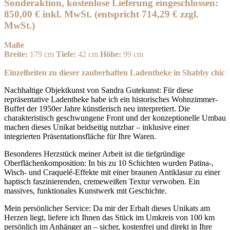
Sonderaktion, kostenlose Lieferung eingeschlossen:
850,00 € inkl. MwSt. (entspricht 714,29 € zzgl.
MwSt.)
Maße
Breite:
179 cm
Tiefe:
42 cm
Höhe:
99 cm
Einzelheiten zu dieser zauberhaften Ladentheke in Shabby chic
Nachhaltige Objektkunst von Sandra Gutekunst: Für diese
repräsentative Ladentheke habe ich ein historisches Wohnzimmer-
Buffet der 1950er Jahre künstlerisch neu interpretiert. Die
charakteristisch geschwungene Front und der konzeptionelle Umbau
machen dieses Unikat beidseitig nutzbar – inklusive einer
integrierten Präsentationsfläche für Ihre Waren.
Besonderes Herzstück meiner Arbeit ist die tiefgründige
Oberflächenkomposition: In bis zu 10 Schichten wurden Patina-,
Wisch- und Craquelé-Effekte mit einer braunen Antiklasur zu einer
haptisch faszinierenden, cremeweißen Textur verwoben. Ein
massives, funktionales Kunstwerk mit Geschichte.
Mein persönlicher Service: Da mir der Erhalt dieses Unikats am
Herzen liegt, liefere ich Ihnen das Stück im Umkreis von 100 km
persönlich im Anhänger an – sicher, kostenfrei und direkt in Ihre