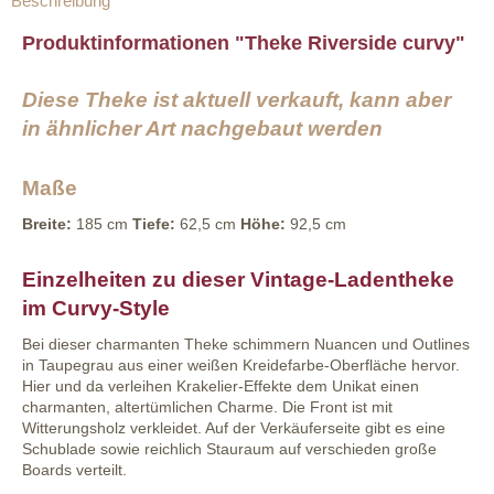
Beschreibung
Produktinformationen "Theke Riverside curvy"
Diese Theke ist aktuell verkauft, kann aber
in ähnlicher Art nachgebaut werden
Maße
Breite:
185 cm
Tiefe:
62,5 cm
Höhe:
92,5 cm
Einzelheiten zu dieser Vintage-Ladentheke
im Curvy-Style
Bei dieser charmanten Theke schimmern Nuancen und Outlines
in Taupegrau aus einer weißen Kreidefarbe-Oberfläche hervor.
Hier und da verleihen Krakelier-Effekte dem Unikat einen
charmanten, altertümlichen Charme. Die Front ist mit
Witterungsholz verkleidet. Auf der Verkäuferseite gibt es eine
Schublade sowie reichlich Stauraum auf verschieden große
Boards verteilt.