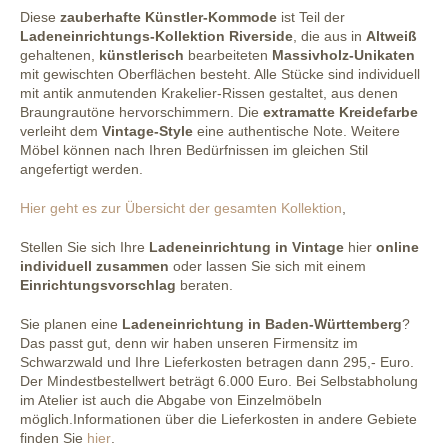
Diese
zauberhafte Künstler-Kommode
ist Teil der
Ladeneinrichtungs-Kollektion Riverside
, die aus in
Altweiß
gehaltenen,
künstlerisch
bearbeiteten
Massivholz-Unikaten
mit
gewischten Oberflächen besteht. Alle Stücke sind individuell
mit antik anmutenden Krakelier-Rissen gestaltet, aus denen
Braungrautöne hervorschimmern. Die
extramatte Kreidefarbe
verleiht dem
Vintage-Style
eine authentische Note.
Weitere
Möbel können nach Ihren Bedürfnissen im gleichen Stil
angefertigt werden.
Hier geht es zur Übersicht der gesamten Kollektion
,
Stellen Sie sich Ihre
Ladeneinrichtung in Vintage
hier
online
individuell zusammen
oder lassen Sie sich mit einem
Einrichtungsvorschlag
beraten.
Sie planen eine
Ladeneinrichtung in Baden-Württemberg
?
Das passt gut, denn wir haben unseren Firmensitz im
Schwarzwald und Ihre Lieferkosten betragen dann 295,- Euro.
Der Mindestbestellwert beträgt 6.000 Euro.
Bei Selbstabholung
im Atelier ist auch die Abgabe von Einzelmöbeln
möglich.
Informationen über die Lieferkosten in andere Gebiete
finden Sie
hier
.